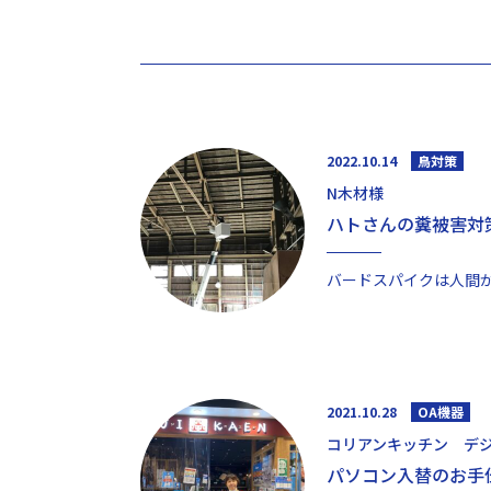
2022.10.14
鳥対策
N木材様
ハトさんの糞被害対
2021.10.28
OA機器
コリアンキッチン デ
パソコン入替のお手