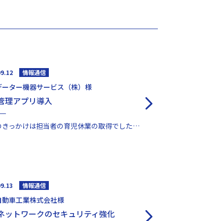
09.12
情報通信
データー機器サービス（株）様
管理アプリ導入
導入のきっかけは担当者の育児休業の取得でした。 勤怠管理にかかる時間短縮と俗人的な部分を同時解決でき...
09.13
情報通信
自動車工業株式会社様
ネットワークのセキュリティ強化