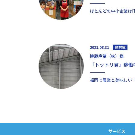
2021.08.31
鳥対策
樽蔵産業（株）様
「トットリ君」稼働
サービス