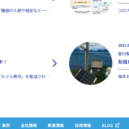
ほとんどの中小企業はIT機器の入替や設定など一元的に管理されておらず、また導入した高額なシステムを使...
2021.
安川
中！
梨畑
福岡で農業と美味しい「かぶら寿司」を製造されている樽蔵産業さま（とてもおいしいのでお勧めです！）が所...
事例
会社情報
新着情報
採用情報
BLOG