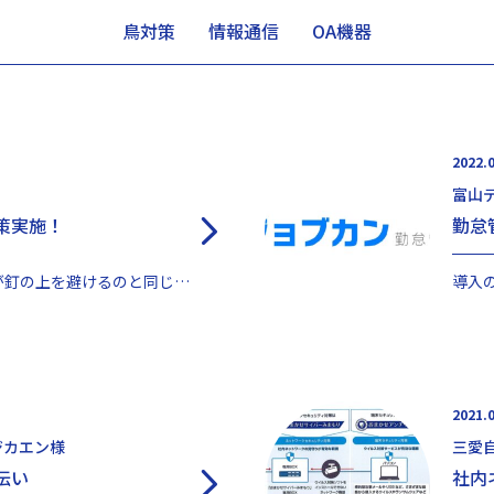
鳥対策
情報通信
OA機器
2022.
富山
策実施！
勤怠
バードスパイクは人間が釘の上を避けるのと同じで、鳥はスパイクに降りることを避けます。 忌避剤は鳩が嫌...
2021.
ジカエン様
三愛
伝い
社内