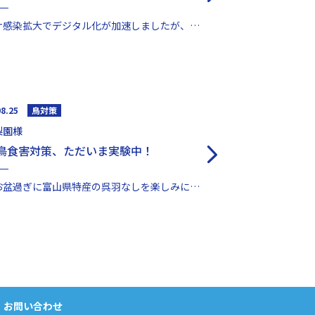
コロナ感染拡大でデジタル化が加速しましたが、デジタル化はウイルスなどの脅威に常にさらされています。ウ...
08.25
鳥対策
梨園様
鳥食害対策、ただいま実験中！
毎年お盆過ぎに富山県特産の呉羽なしを楽しみにされている方は多いと思います。その美味しい梨を待っている...
お問い合わせ